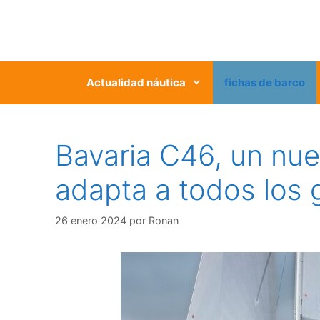
Saltar
al
contenido
Actualidad náutica
fichas de barco
Bavaria C46, un nue
adapta a todos los 
26 enero 2024
por
Ronan