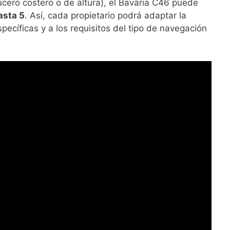
cero costero o de altura), el Bavaria C46 puede
asta 5
. Así, cada propietario podrá adaptar la
ecíficas y a los requisitos del tipo de navegación