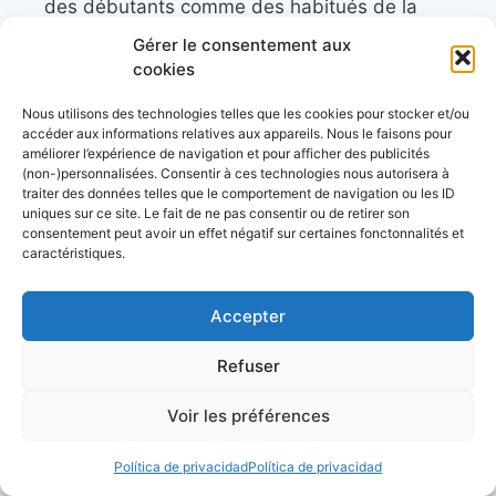
des débutants comme des habitués de la
mer.
Gérer le consentement aux
cookies
recursos
Nous utilisons des technologies telles que les cookies pour stocker et/ou
accéder aux informations relatives aux appareils. Nous le faisons pour
améliorer l’expérience de navigation et pour afficher des publicités
Les associations et clubs de plaisanciers
(non-)personnalisées. Consentir à ces technologies nous autorisera à
traiter des données telles que le comportement de navigation ou les ID
uniques sur ce site. Le fait de ne pas consentir ou de retirer son
Calendrier des régates
consentement peut avoir un effet négatif sur certaines fonctonnalités et
caractéristiques.
Calendrier des événements nautiques et
maritimes
Accepter
Refuser
Découvrez le site d’
actualité maritime et
littoral, Côtes&Mers
Voir les préférences
Annuaire des professionnels du nautisme et
Política de privacidad
Política de privacidad
de la plaisance