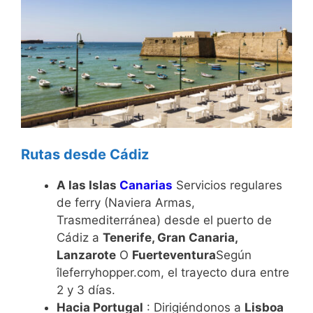
Rutas desde Cádiz
A las Islas
Canarias
Servicios regulares
de ferry (Naviera Armas,
Trasmediterránea) desde el puerto de
Cádiz a
Tenerife, Gran Canaria,
Lanzarote
O
Fuerteventura
Según
îleferryhopper.com, el trayecto dura entre
2 y 3 días.
Hacia Portugal
: Dirigiéndonos a
Lisboa