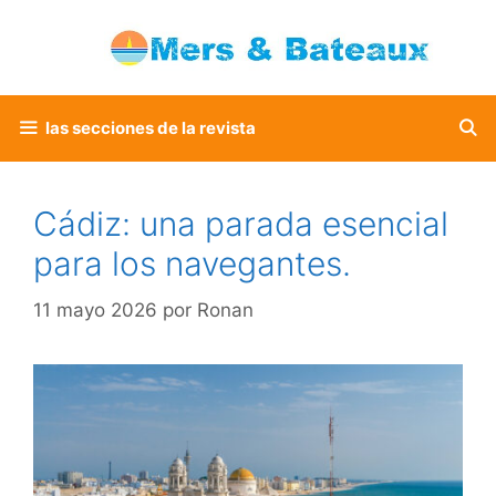
Saltar
al
contenido
las secciones de la revista
Cádiz: una parada esencial
para los navegantes.
11 mayo 2026
por
Ronan