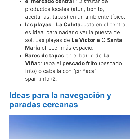
el mercado central
: Disfrutar de
productos locales (atún, bonito,
aceitunas, tapas) en un ambiente típico.
las playas
:
La Caleta
Justo en el centro,
es ideal para nadar o ver la puesta de
sol. Las playas de
La Victoria
O
Santa
María
ofrecer más espacio.
Bares de tapas
en el barrio de
La
Viña
prueba el
pescado frito
(pescado
frito) o caballa con “piriñaca”
spain.info+2.
Ideas para la navegación y
paradas cercanas