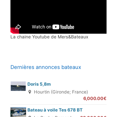
La chaine Youtube de Mers&Bateaux
Dernières annonces bateaux
Doris 5,8m
Hourtin (Gironde; France)
6,000.00€
Bateau à voile Tes 678 BT