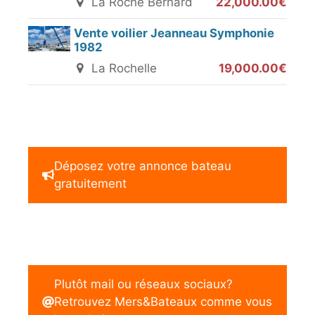
La Roche Bernard
22,000.00€
Vente voilier Jeanneau Symphonie
1982
La Rochelle
19,000.00€
Déposez votre annonce bateau
gratuitement
Plutôt mail ou réseaux sociaux?
Retrouvez Mers&Bateaux comme vous