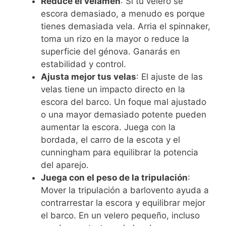
Reduce el velamen
: Si tu velero se
escora demasiado, a menudo es porque
tienes demasiada vela. Arria el spinnaker,
toma un rizo en la mayor o reduce la
superficie del génova. Ganarás en
estabilidad y control.
Ajusta mejor tus velas
: El ajuste de las
velas tiene un impacto directo en la
escora del barco. Un foque mal ajustado
o una mayor demasiado potente pueden
aumentar la escora. Juega con la
bordada, el carro de la escota y el
cunningham para equilibrar la potencia
del aparejo.
Juega con el peso de la tripulación
:
Mover la tripulación a barlovento ayuda a
contrarrestar la escora y equilibrar mejor
el barco. En un velero pequeño, incluso