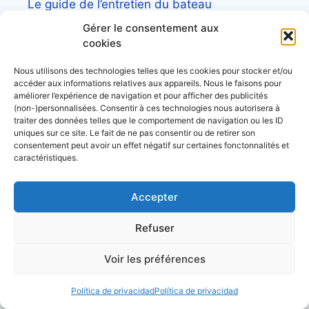
Le guide de l’entretien du bateau
Gérer le consentement aux
Le guide de la croisière et la sortie en mer
cookies
Nous utilisons des technologies telles que les cookies pour stocker et/ou
Liste des constructeurs de voilier
accéder aux informations relatives aux appareils. Nous le faisons pour
améliorer l’expérience de navigation et pour afficher des publicités
(non-)personnalisées. Consentir à ces technologies nous autorisera à
traiter des données telles que le comportement de navigation ou les ID
uniques sur ce site. Le fait de ne pas consentir ou de retirer son
Contact
consentement peut avoir un effet négatif sur certaines fonctonnalités et
caractéristiques.
Pour toute demande d’information ou
Accepter
partenariat,
venez sur l’accès pro et client
Refuser
Découvrez aussi:
Voir les préférences
Côtes&Mers, le magazine du littoral et sa
librairie maritime
Política de privacidad
Política de privacidad
Mers&Montagnes, Equipement outdoor pour