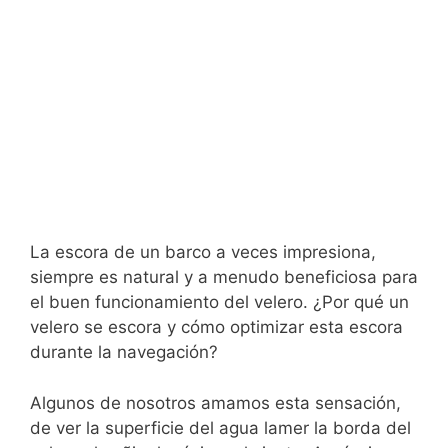
La escora de un barco a veces impresiona,
siempre es natural y a menudo beneficiosa para
el buen funcionamiento del velero. ¿Por qué un
velero se escora y cómo optimizar esta escora
durante la navegación?
Algunos de nosotros amamos esta sensación,
de ver la superficie del agua lamer la borda del