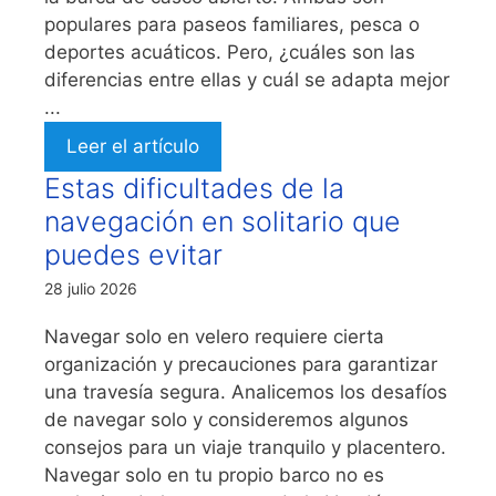
populares para paseos familiares, pesca o
deportes acuáticos. Pero, ¿cuáles son las
diferencias entre ellas y cuál se adapta mejor
...
Leer el artículo
Estas dificultades de la
navegación en solitario que
puedes evitar
28 julio 2026
Navegar solo en velero requiere cierta
organización y precauciones para garantizar
una travesía segura. Analicemos los desafíos
de navegar solo y consideremos algunos
consejos para un viaje tranquilo y placentero.
Navegar solo en tu propio barco no es