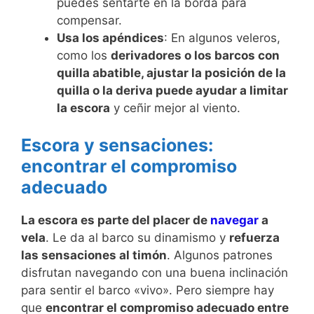
puedes sentarte en la borda para
compensar.
Usa los apéndices
: En algunos veleros,
como los
derivadores o los barcos con
quilla abatible, ajustar la posición de la
quilla o la deriva puede ayudar a limitar
la escora
y ceñir mejor al viento.
Escora y sensaciones:
encontrar el compromiso
adecuado
La escora es parte del placer de
navegar
a
vela
. Le da al barco su dinamismo y
refuerza
las sensaciones al timón
. Algunos patrones
disfrutan navegando con una buena inclinación
para sentir el barco «vivo». Pero siempre hay
que
encontrar el compromiso adecuado entre