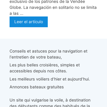
exclusivo de los patrones de la Vendée
Globe. La navegación en solitario no se limita
a las ...
Leer el artículo
Conseils et astuces pour la navigation et
l'entretien de votre bateau,
Les plus belles croisières, simples et
accessibles depuis nos côtes.
Les meilleurs voiliers d'hier et aujourd'hui.
Annonces bateaux gratuites
Un site qui vulgarise la voile, à destination
des débutants comme des habitués de la