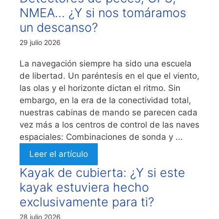
NMEA… ¿Y si nos tomáramos
un descanso?
29 julio 2026
La navegación siempre ha sido una escuela
de libertad. Un paréntesis en el que el viento,
las olas y el horizonte dictan el ritmo. Sin
embargo, en la era de la conectividad total,
nuestras cabinas de mando se parecen cada
vez más a los centros de control de las naves
espaciales: Combinaciones de sonda y ...
Leer el artículo
Kayak de cubierta: ¿Y si este
kayak estuviera hecho
exclusivamente para ti?
28 julio 2026