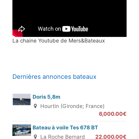
La chaine Youtube de Mers&Bateaux
Dernières annonces bateaux
Doris 5,8m
Hourtin (Gironde; France)
6,000.00€
Bateau à voile Tes 678 BT
La Roche Bernard
22,000.00€