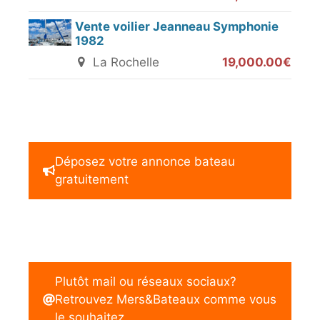
Vente voilier Jeanneau Symphonie
1982
La Rochelle
19,000.00€
Déposez votre annonce bateau
gratuitement
Plutôt mail ou réseaux sociaux?
Retrouvez Mers&Bateaux comme vous
le souhaitez