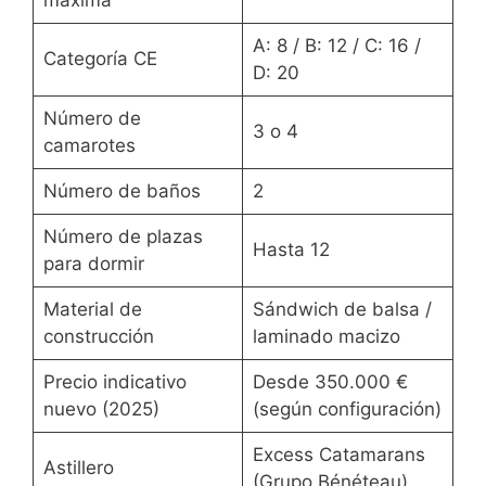
máxima
A: 8 / B: 12 / C: 16 /
Categoría CE
D: 20
Número de
3 o 4
camarotes
Número de baños
2
Número de plazas
Hasta 12
para dormir
Material de
Sándwich de balsa /
construcción
laminado macizo
Precio indicativo
Desde 350.000 €
nuevo (2025)
(según configuración)
Excess Catamarans
Astillero
(Grupo Bénéteau)