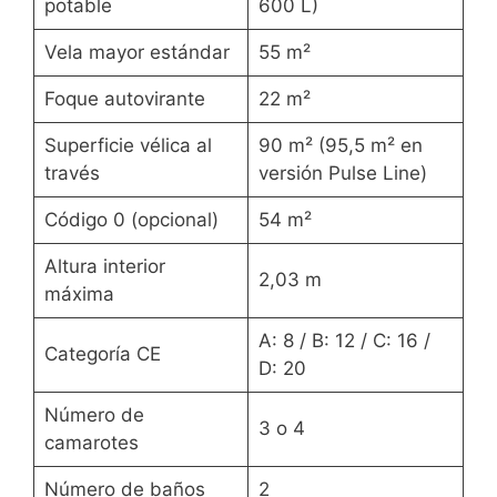
potable
600 L)
Vela mayor estándar
55 m²
Foque autovirante
22 m²
Superficie vélica al
90 m² (95,5 m² en
través
versión Pulse Line)
Código 0 (opcional)
54 m²
Altura interior
2,03 m
máxima
A: 8 / B: 12 / C: 16 /
Categoría CE
D: 20
Número de
3 o 4
camarotes
Número de baños
2