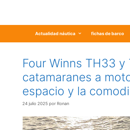
Saltar
al
contenido
Actualidad náutica
fichas de barco
Four Winns TH33 y
catamaranes a moto
espacio y la comod
24 julio 2025
por
Ronan