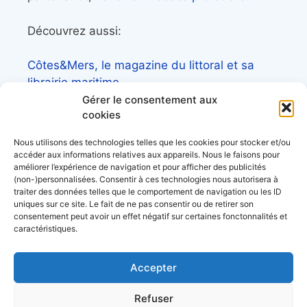
Découvrez aussi:
Côtes&Mers, le magazine du littoral et sa
librairie maritime
Gérer le consentement aux
Mers&Montagnes, Equipement outdoor pour
cookies
le trek et le raid nautique
Nous utilisons des technologies telles que les cookies pour stocker et/ou
BoatingAds, le site d’annonces bateaux
accéder aux informations relatives aux appareils. Nous le faisons pour
européen
améliorer l’expérience de navigation et pour afficher des publicités
(non-)personnalisées. Consentir à ces technologies nous autorisera à
traiter des données telles que le comportement de navigation ou les ID
uniques sur ce site. Le fait de ne pas consentir ou de retirer son
consentement peut avoir un effet négatif sur certaines fonctonnalités et
caractéristiques.
Stock images by
Depositphotos
Accepter
acerca de
Refuser
datos personales