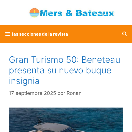
Saltar
al
contenido
las secciones de la revista
Gran Turismo 50: Beneteau
presenta su nuevo buque
insignia
17 septiembre 2025
por
Ronan