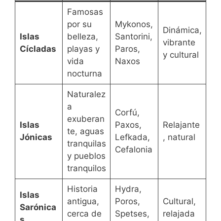
Famosas
por su
Mykonos,
Dinámica,
Islas
belleza,
Santorini,
vibrante
Cícladas
playas y
Paros,
y cultural
vida
Naxos
nocturna
Naturalez
a
Corfú,
exuberan
Islas
Paxos,
Relajante
te, aguas
Jónicas
Lefkada,
, natural
tranquilas
Cefalonia
y pueblos
tranquilos
Historia
Hydra,
Islas
antigua,
Poros,
Cultural,
Sarónica
cerca de
Spetses,
relajada
s