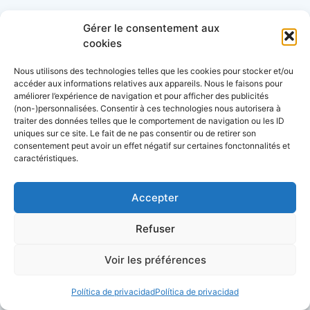
Gérer le consentement aux
Les associations et clubs de plaisanciers
cookies
Calendrier des régates
Nous utilisons des technologies telles que les cookies pour stocker et/ou
accéder aux informations relatives aux appareils. Nous le faisons pour
améliorer l’expérience de navigation et pour afficher des publicités
Calendrier des événements nautiques et
(non-)personnalisées. Consentir à ces technologies nous autorisera à
maritimes
traiter des données telles que le comportement de navigation ou les ID
uniques sur ce site. Le fait de ne pas consentir ou de retirer son
consentement peut avoir un effet négatif sur certaines fonctonnalités et
Découvrez le site d’
actualité maritime et
caractéristiques.
littoral, Côtes&Mers
Accepter
Annuaire des professionnels du nautisme et
de la plaisance
Refuser
Voir les préférences
Política de privacidad
Política de privacidad
Descubra nuestros dossiers