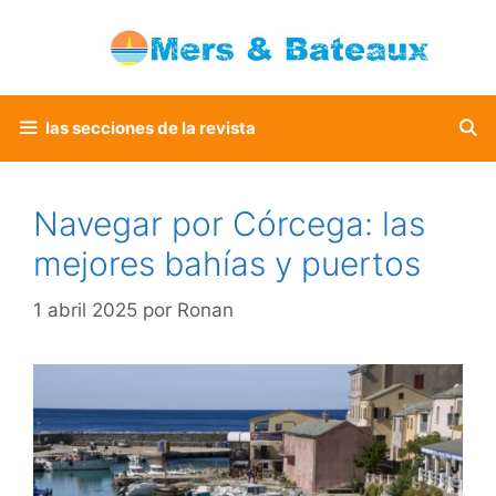
Saltar
al
contenido
las secciones de la revista
Navegar por Córcega: las
mejores bahías y puertos
1 abril 2025
por
Ronan