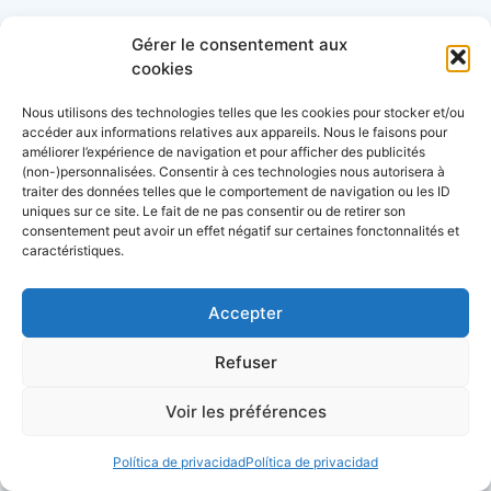
Gérer le consentement aux
cookies
Descubra nuestros dossiers
Nous utilisons des technologies telles que les cookies pour stocker et/ou
accéder aux informations relatives aux appareils. Nous le faisons pour
améliorer l’expérience de navigation et pour afficher des publicités
(non-)personnalisées. Consentir à ces technologies nous autorisera à
Lexique de la mer et des bateaux
traiter des données telles que le comportement de navigation ou les ID
uniques sur ce site. Le fait de ne pas consentir ou de retirer son
L’almanach du plaisancier
consentement peut avoir un effet négatif sur certaines fonctonnalités et
caractéristiques.
Lexique du nautisme anglais/français
Accepter
Quelle assurance bateau choisir? le guide
Refuser
Le guide de la location de bateau
Voir les préférences
Le guide d’achat d’un bateau
Política de privacidad
Política de privacidad