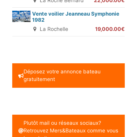
La Roche Bernard
22,000.00€
Vente voilier Jeanneau Symphonie
1982
La Rochelle
19,000.00€
Déposez votre annonce bateau
gratuitement
Plutôt mail ou réseaux sociaux?
Retrouvez Mers&Bateaux comme vous