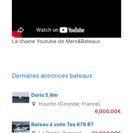
La chaine Youtube de Mers&Bateaux
Dernières annonces bateaux
Doris 5,8m
Hourtin (Gironde; France)
6,000.00€
Bateau à voile Tes 678 BT