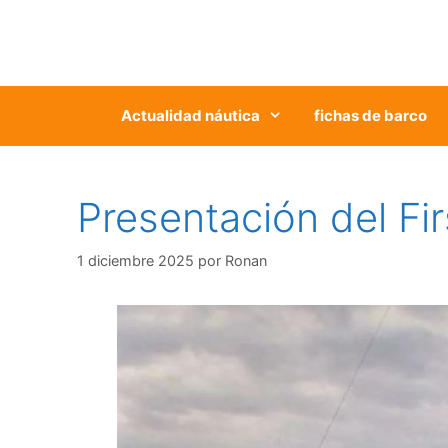
Saltar
al
contenido
Actualidad náutica
fichas de barco
Presentación del Fi
1 diciembre 2025
por
Ronan