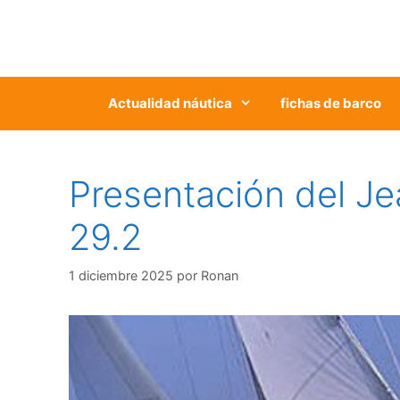
Saltar
al
contenido
Actualidad náutica
fichas de barco
Presentación del J
29.2
1 diciembre 2025
por
Ronan