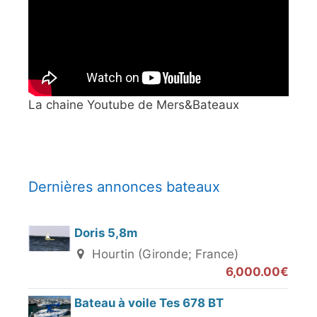
La chaine Youtube de Mers&Bateaux
Dernières annonces bateaux
Doris 5,8m
Hourtin (Gironde; France)
6,000.00€
Bateau à voile Tes 678 BT