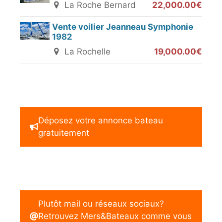
La Roche Bernard
22,000.00€
Vente voilier Jeanneau Symphonie
1982
La Rochelle
19,000.00€
Déposez votre annonce bateau
gratuitement
Plutôt mail ou réseaux sociaux?
Retrouvez Mers&Bateaux comme vous