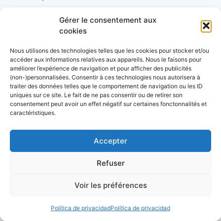
Gérer le consentement aux
cookies
Nous utilisons des technologies telles que les cookies pour stocker et/ou
Descubra nuestros dossiers
accéder aux informations relatives aux appareils. Nous le faisons pour
améliorer l’expérience de navigation et pour afficher des publicités
(non-)personnalisées. Consentir à ces technologies nous autorisera à
Lexique de la mer et des bateaux
traiter des données telles que le comportement de navigation ou les ID
uniques sur ce site. Le fait de ne pas consentir ou de retirer son
consentement peut avoir un effet négatif sur certaines fonctonnalités et
L’almanach du plaisancier
caractéristiques.
Lexique du nautisme anglais/français
Accepter
Quelle assurance bateau choisir? le guide
Refuser
Le guide de la location de bateau
Voir les préférences
Le guide d’achat d’un bateau
Política de privacidad
Política de privacidad