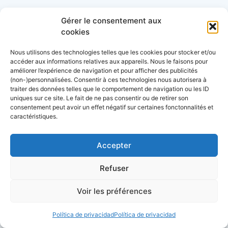
Contact
Gérer le consentement aux
cookies
Pour toute demande d’information ou
Nous utilisons des technologies telles que les cookies pour stocker et/ou
partenariat,
venez sur l’accès pro et client
accéder aux informations relatives aux appareils. Nous le faisons pour
améliorer l’expérience de navigation et pour afficher des publicités
(non-)personnalisées. Consentir à ces technologies nous autorisera à
Découvrez aussi:
traiter des données telles que le comportement de navigation ou les ID
uniques sur ce site. Le fait de ne pas consentir ou de retirer son
consentement peut avoir un effet négatif sur certaines fonctonnalités et
Côtes&Mers, le magazine du littoral et sa
caractéristiques.
librairie maritime
Mers&Montagnes, Equipement outdoor pour
Accepter
le trek et le raid nautique
Refuser
BoatingAds, le site d’annonces bateaux
européen
Voir les préférences
Política de privacidad
Política de privacidad