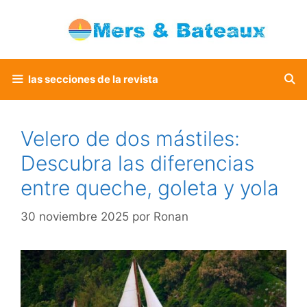
Saltar
al
contenido
las secciones de la revista
Velero de dos mástiles:
Descubra las diferencias
entre queche, goleta y yola
30 noviembre 2025
por
Ronan