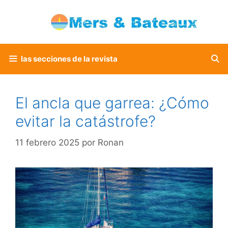
Saltar
al
contenido
las secciones de la revista
El ancla que garrea: ¿Cómo
evitar la catástrofe?
11 febrero 2025
por
Ronan