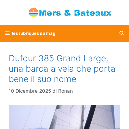
Vai
al
contenuto
les rubriques du mag
Dufour 385 Grand Large,
una barca a vela che porta
bene il suo nome
10 Dicembre 2025
di
Ronan