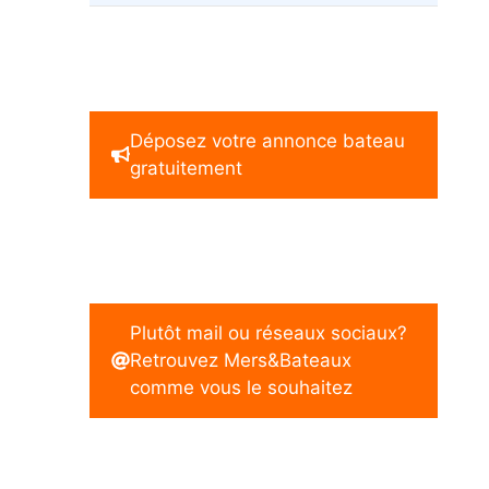
Déposez votre annonce bateau
gratuitement
Plutôt mail ou réseaux sociaux?
Retrouvez Mers&Bateaux
comme vous le souhaitez