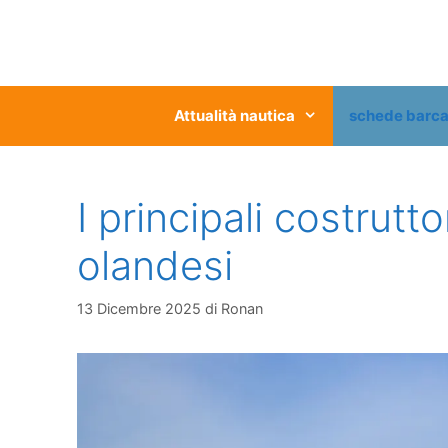
Vai
al
contenuto
Attualità nautica
schede barc
I principali costrutt
olandesi
13 Dicembre 2025
di
Ronan