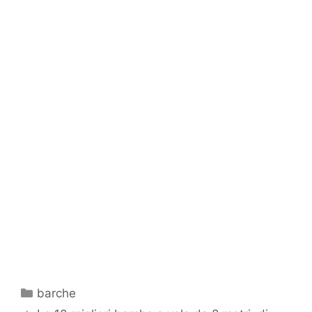
Categorie
barche