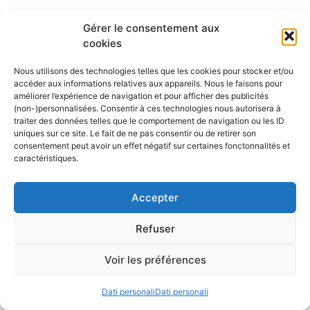
Les derniers articles publiés
Gérer le consentement aux
cookies
Nous utilisons des technologies telles que les cookies pour stocker et/ou
accéder aux informations relatives aux appareils. Nous le faisons pour
améliorer l’expérience de navigation et pour afficher des publicités
Salone Nautico di Genova
(non-)personnalisées. Consentir à ces technologies nous autorisera à
traiter des données telles que le comportement de navigation ou les ID
2026: Innovazione,
uniques sur ce site. Le fait de ne pas consentir ou de retirer son
sostenibilità e il futuro dello
consentement peut avoir un effet négatif sur certaines fonctonnalités et
caractéristiques.
yachting italiano
30 Luglio 2026
Accepter
Dal 1 al 6 ottobre 2026, Genova tornerà a
Refuser
essere la capitale mondiale della nautica con
la 66ª edizione del Salone Nautico
Voir les préférences
Internazionale, organizzato da Confindustria
Nautica. L’evento, che ritorna alle sue date
Dati personali
Dati personali
tradizionali di ottobre, si presenta come un