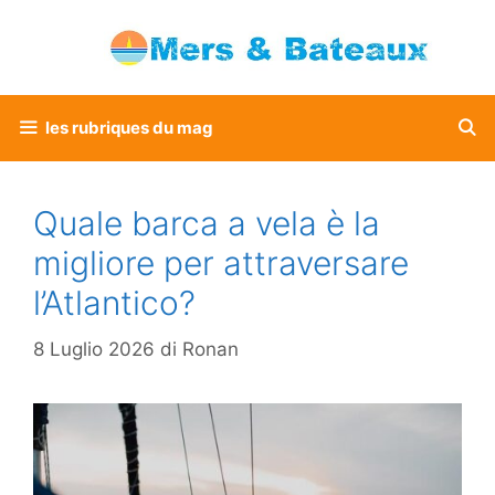
Vai
al
contenuto
les rubriques du mag
Quale barca a vela è la
migliore per attraversare
l’Atlantico?
8 Luglio 2026
di
Ronan