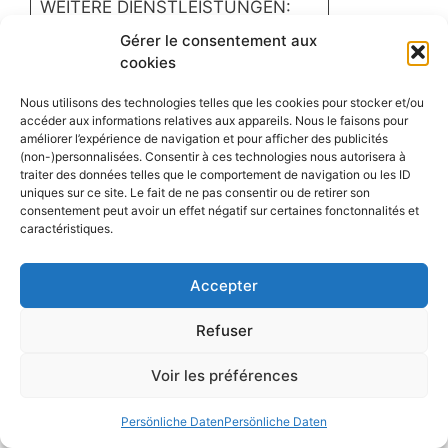
WEITERE DIENSTLEISTUNGEN:
Gérer le consentement aux
W-lan:
Ja
cookies
Kraftstoff :
Ja
Nous utilisons des technologies telles que les cookies pour stocker et/ou
accéder aux informations relatives aux appareils. Nous le faisons pour
Süßwasser:
Ja
améliorer l’expérience de navigation et pour afficher des publicités
(non-)personnalisées. Consentir à ces technologies nous autorisera à
Strom:
Ja
traiter des données telles que le comportement de navigation ou les ID
uniques sur ce site. Le fait de ne pas consentir ou de retirer son
consentement peut avoir un effet négatif sur certaines fonctonnalités et
Wäscherei:
Ja
caractéristiques.
Toiletten/Duschen:
Ja
Accepter
NAHE:
Refuser
Bootswartung:
Ja
Voir les préférences
Schiffsausrüster:
Ja
Persönliche Daten
Persönliche Daten
Geschäfte
Ja