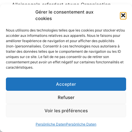
Alleinsegeln erfordert etwas Organisation
und Vorsichtsmaßnahmen für eine sichere
Gérer le consentement aux
cookies
Reise. Schauen wir uns die
Herausforderungen des Alleinsegelns an und
Nous utilisons des technologies telles que les cookies pour stocker et/ou
geben wir einige Tipps für eine reibungslose
accéder aux informations relatives aux appareils. Nous le faisons pour
und angenehme Tour. Allein im eigenen Boot
améliorer l’expérience de navigation et pour afficher des publicités
(non-)personnalisées. Consentir à ces technologies nous autorisera à
zu segeln ist nicht nur den Skippern der
traiter des données telles que le comportement de navigation ou les ID
Vendée Globe vorbehalten. Alleinsegeln
uniques sur ce site. Le fait de ne pas consentir ou de retirer son
consentement peut avoir un effet négatif sur certaines fonctonnalités et
beschränkt sich nicht auf
caractéristiques.
Ozeanüberquerungen, die professionellen
Skippern oder Amateurseglern ...
Accepter
Artikel lesen
Refuser
Voir les préférences
Conseils et astuces pour la navigation et
Persönliche Daten
Persönliche Daten