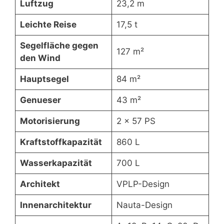
Luftzug
23,2 m
Leichte Reise
17,5 t
Segelfläche gegen
127 m²
den Wind
Hauptsegel
84 m²
Genueser
43 m²
Motorisierung
2 x 57 PS
Kraftstoffkapazität
860 L
Wasserkapazität
700 L
Architekt
VPLP-Design
Innenarchitektur
Nauta-Design