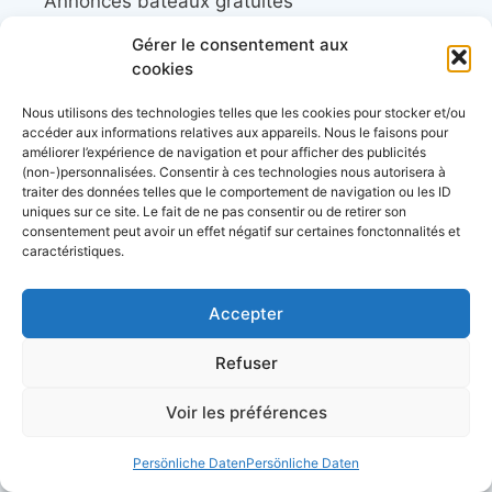
Annonces bateaux gratuites
Gérer le consentement aux
Un site qui vulgarise la voile, à destination
cookies
des débutants comme des habitués de la
Nous utilisons des technologies telles que les cookies pour stocker et/ou
mer.
accéder aux informations relatives aux appareils. Nous le faisons pour
améliorer l’expérience de navigation et pour afficher des publicités
(non-)personnalisées. Consentir à ces technologies nous autorisera à
Ressourcen
traiter des données telles que le comportement de navigation ou les ID
uniques sur ce site. Le fait de ne pas consentir ou de retirer son
consentement peut avoir un effet négatif sur certaines fonctonnalités et
Les associations et clubs de plaisanciers
caractéristiques.
Calendrier des régates
Accepter
Refuser
Calendrier des événements nautiques et
maritimes
Voir les préférences
Découvrez le site d‘
actualité maritime et
Persönliche Daten
Persönliche Daten
littoral, Côtes&Mers