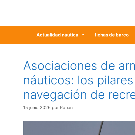
Saltar
al
contenido
Actualidad náutica
fichas de barco
Asociaciones de ar
náuticos: los pilares
navegación de recr
15 junio 2026
por
Ronan