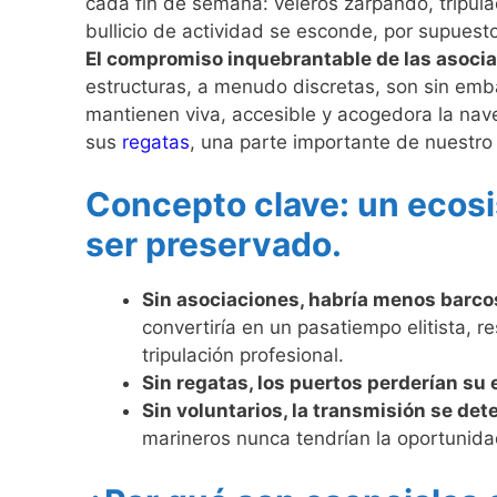
cada fin de semana: veleros zarpando, tripul
bullicio de actividad se esconde, por supuest
El compromiso inquebrantable de las asocia
estructuras, a menudo discretas, son sin emb
mantienen viva, accesible y acogedora la naveg
sus
regatas
, una parte importante de nuestro
Concepto clave: un ecosi
ser preservado.
Sin asociaciones, habría menos barcos
convertiría en un pasatiempo elitista, 
tripulación profesional.
Sin regatas, los puertos perderían su 
Sin voluntarios, la transmisión se det
marineros nunca tendrían la oportunida