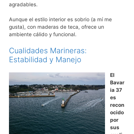
agradables.
Aunque el estilo interior es sobrio (a mí me
gusta), con maderas de teca, ofrece un
ambiente cálido y funcional.
Cualidades Marineras:
Estabilidad y Manejo
El
Bavar
ia 37
es
recon
ocido
por
sus