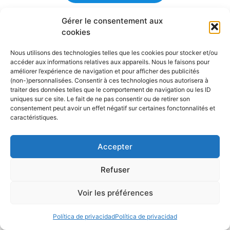
Gérer le consentement aux
cookies
Les derniers articles publiés
Nous utilisons des technologies telles que les cookies pour stocker et/ou
accéder aux informations relatives aux appareils. Nous le faisons pour
améliorer l’expérience de navigation et pour afficher des publicités
(non-)personnalisées. Consentir à ces technologies nous autorisera à
traiter des données telles que le comportement de navigation ou les ID
uniques sur ce site. Le fait de ne pas consentir ou de retirer son
consentement peut avoir un effet négatif sur certaines fonctonnalités et
Detectores de peces, GPS,
caractéristiques.
NMEA… ¿Y si nos tomáramos
un descanso?
Accepter
29 julio 2026
Refuser
La navegación siempre ha sido una escuela
Voir les préférences
de libertad. Un paréntesis en el que el viento,
las olas y el horizonte dictan el ritmo. Sin
Política de privacidad
Política de privacidad
embargo, en la era de la conectividad total,