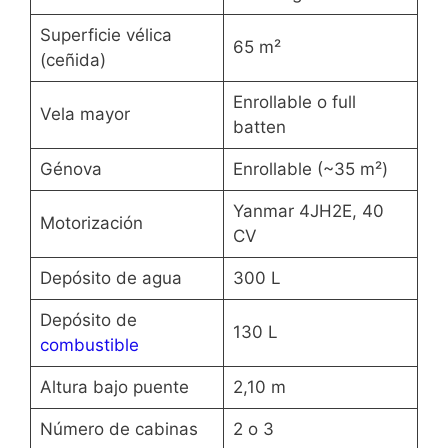
Superficie vélica
65 m²
(ceñida)
Enrollable o full
Vela mayor
batten
Génova
Enrollable (~35 m²)
Yanmar 4JH2E, 40
Motorización
CV
Depósito de agua
300 L
Depósito de
130 L
combustible
Altura bajo puente
2,10 m
Número de cabinas
2 o 3