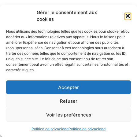
Les derniers articles publiés
Gérer le consentement aux
cookies
Nous utilisons des technologies telles que les cookies pour stocker et/ou
accéder aux informations relatives aux appareils. Nous le faisons pour
Detectores de peces, GPS,
améliorer l’expérience de navigation et pour afficher des publicités
(non-)personnalisées. Consentir à ces technologies nous autorisera à
NMEA… ¿Y si nos tomáramos
traiter des données telles que le comportement de navigation ou les ID
uniques sur ce site. Le fait de ne pas consentir ou de retirer son
un descanso?
consentement peut avoir un effet négatif sur certaines fonctonnalités et
caractéristiques.
29 julio 2026
La navegación siempre ha sido una escuela
Accepter
de libertad. Un paréntesis en el que el viento,
las olas y el horizonte dictan el ritmo. Sin
Refuser
embargo, en la era de la conectividad total,
Voir les préférences
nuestras cabinas de mando se parecen cada
vez más a los centros de control de las naves
Política de privacidad
Política de privacidad
espaciales: Combinaciones de sonda y ...