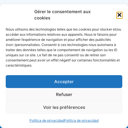
Côtes&Mers, le magazine du littoral et sa
Gérer le consentement aux
librairie maritime
cookies
Mers&Montagnes, Equipement outdoor pour
Nous utilisons des technologies telles que les cookies pour stocker et/ou
le trek et le raid nautique
accéder aux informations relatives aux appareils. Nous le faisons pour
améliorer l’expérience de navigation et pour afficher des publicités
BoatingAds, le site d’annonces bateaux
(non-)personnalisées. Consentir à ces technologies nous autorisera à
européen
traiter des données telles que le comportement de navigation ou les ID
uniques sur ce site. Le fait de ne pas consentir ou de retirer son
consentement peut avoir un effet négatif sur certaines fonctonnalités et
caractéristiques.
Stock images by
Depositphotos
Accepter
Refuser
acerca de
Voir les préférences
datos personales
condiciones generales de uso
aviso legal
Política de privacidad
Política de privacidad