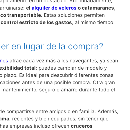
rápidamente en un obstáculo. Afortunadamente,
 arruinarse:
el
alquiler de veleros
o catamaranes
,
co transportable
. Estas soluciones permiten
n
control estricto de los gastos
, al mismo tiempo
ler en lugar de la compra?
anes
atrae cada vez más a los navegantes, ya sean
lexibilidad total
: puedes cambiar de modelo y
o plazo. Es ideal para descubrir diferentes zonas
caciones antes de una posible compra. Otra gran
e mantenimiento, seguro o amarre durante todo el
e compartirse entre amigos o en familia. Además,
gama
, recientes y bien equipados, sin tener que
chas empresas incluso ofrecen
cruceros