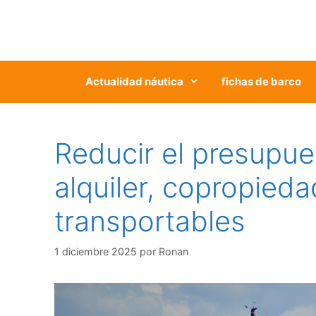
Saltar
al
contenido
Actualidad náutica
fichas de barco
Reducir el presupue
alquiler, copropied
transportables
1 diciembre 2025
por
Ronan