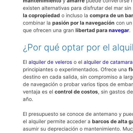
mantenimiento
y
amarre
puede convertirse 
existen alternativas para disfrutar del mar sin
la copropiedad
o incluso la
compra de un bar
combinar la
pasión por la navegación
con u
que ofrecen una gran
libertad para
navegar
.
¿Por qué optar por el alqui
El
alquiler de veleros
o el
alquiler de catamar
principiantes o experimentados. Ofrece una
f
destino en cada salida, sin compromiso a larg
de navegación o probar varios tipos de embar
ventaja es el
control de costos
, sin gastos d
año.
El presupuesto se conoce de antemano y pued
el alquiler permite acceder a
barcos de alta 
asumir su depreciación o mantenimiento. Mu