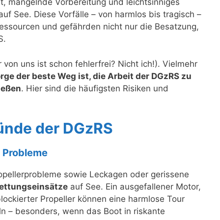
it, mangelnde Vorbereitung und leichtsinniges
uf See. Diese Vorfälle – von harmlos bis tragisch –
Ressourcen und gefährden nicht nur die Besatzung,
S.
r von uns ist schon fehlerfrei? Nicht ich!). Vielmehr
rge der beste Weg ist, die Arbeit der DGzRS zu
ießen
. Hier sind die häufigsten Risiken und
ründe der DGzRS
e Probleme
opellerprobleme sowie Leckagen oder gerissene
Rettungseinsätze
auf See. Ein ausgefallener Motor,
blockierter Propeller können eine harmlose Tour
eln – besonders, wenn das Boot in riskante