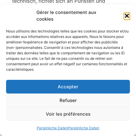
technisch, richtet sich an Puristen und
Abenteurer, während der zweite Typ, offen
Gérer le consentement aux
und ...
cookies
Artikel lesen
Nous utilisons des technologies telles que les cookies pour stocker et/ou
Transportabler Trimaran: Das
accéder aux informations relatives aux appareils. Nous le faisons pour
améliorer l’expérience de navigation et pour afficher des publicités
ultimative Angriffssegelboot
(non-)personnalisées. Consentir à ces technologies nous autorisera à
traiter des données telles que le comportement de navigation ou les ID
28 Juli 2026
uniques sur ce site. Le fait de ne pas consentir ou de retirer son
consentement peut avoir un effet négatif sur certaines fonctonnalités et
Kleine Trimaranboote eignen sich
caractéristiques.
hervorragend für Segeltörns und kurze
Familienausflüge entlang unserer Küsten und
Accepter
sind ideal zum Campen am Meer. Was sind
die Vorteile dieser kleinen, transportablen
Refuser
Trimaranboote mit ihren Klappmasten, und
Voir les préférences
welche Modelle sind die besten? Wenn man
an Segeltörns denkt, kommen einem zuerst
Persönliche Daten
Persönliche Daten
kleine, handliche Segelboote in den Sinn.