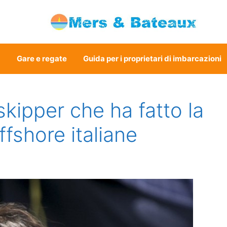
a
Gare e regate
Guida per i proprietari di imbarcazioni
skipper che ha fatto la
ffshore italiane