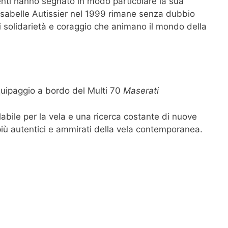
menti hanno segnato in modo particolare la sua
di Isabelle Autissier nel 1999 rimane senza dubbio
 di solidarietà e coraggio che animano il mondo della
equipaggio a bordo del Multi 70
Maserati
labile per la vela e una ricerca costante di nuove
più autentici e ammirati della vela contemporanea.