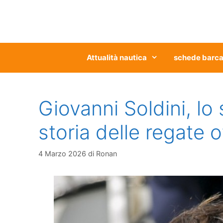
Vai
al
contenuto
Attualità nautica
schede barc
Giovanni Soldini, lo 
storia delle regate o
4 Marzo 2026
di
Ronan