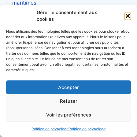
maritimes
Gérer le consentement aux
Découvrez le site d’
actualité maritime et
cookies
littoral, Côtes&Mers
Nous utilisons des technologies telles que les cookies pour stocker et/ou
accéder aux informations relatives aux appareils. Nous le faisons pour
Annuaire des professionnels du nautisme et
améliorer l’expérience de navigation et pour afficher des publicités
(non-)personnalisées. Consentir à ces technologies nous autorisera à
de la plaisance
traiter des données telles que le comportement de navigation ou les ID
uniques sur ce site. Le fait de ne pas consentir ou de retirer son
consentement peut avoir un effet négatif sur certaines fonctonnalités et
caractéristiques.
Descubra nuestros dossiers
Accepter
Refuser
Lexique de la mer et des bateaux
Voir les préférences
L’almanach du plaisancier
Política de privacidad
Política de privacidad
Lexique du nautisme anglais/français