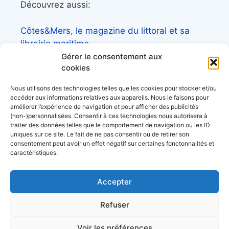
Découvrez aussi:
Côtes&Mers, le magazine du littoral et sa
librairie maritime
Gérer le consentement aux
Mers&Montagnes, Equipement outdoor pour
cookies
le trek et le raid nautique
Nous utilisons des technologies telles que les cookies pour stocker et/ou
BoatingAds, le site d’annonces bateaux
accéder aux informations relatives aux appareils. Nous le faisons pour
européen
améliorer l’expérience de navigation et pour afficher des publicités
(non-)personnalisées. Consentir à ces technologies nous autorisera à
traiter des données telles que le comportement de navigation ou les ID
uniques sur ce site. Le fait de ne pas consentir ou de retirer son
consentement peut avoir un effet négatif sur certaines fonctonnalités et
caractéristiques.
Stock images by
Depositphotos
Accepter
acerca de
Refuser
datos personales
condiciones generales de uso
Voir les préférences