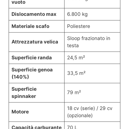
vuoto
Dislocamento max
6.800 kg
Materiale scafo
Poliestere
Sloop frazionato in
Attrezzatura velica
testa
Superficie randa
24,5 m²
Superficie genoa
33,5 m²
(140%)
Superficie
79 m²
spinnaker
18 cv (serie) / 29 cv
Motore
(opzionale)
Capacità carburante
70 L