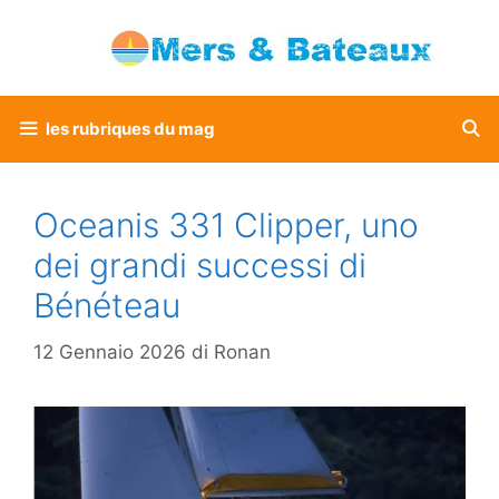
Vai
al
contenuto
les rubriques du mag
Oceanis 331 Clipper, uno
dei grandi successi di
Bénéteau
12 Gennaio 2026
di
Ronan