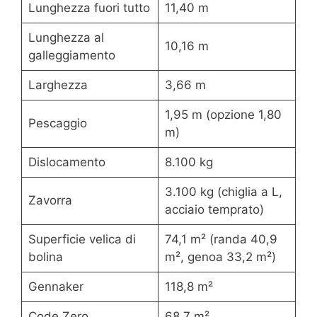
Lunghezza fuori tutto
11,40 m
Lunghezza al
10,16 m
galleggiamento
Larghezza
3,66 m
1,95 m (opzione 1,80
Pescaggio
m)
Dislocamento
8.100 kg
3.100 kg (chiglia a L,
Zavorra
acciaio temprato)
Superficie velica di
74,1 m² (randa 40,9
bolina
m², genoa 33,2 m²)
Gennaker
118,8 m²
Code Zero
68,7 m²