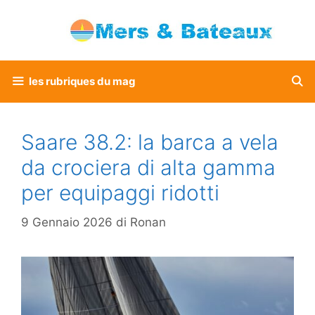
Vai
al
contenuto
les rubriques du mag
Saare 38.2: la barca a vela
da crociera di alta gamma
per equipaggi ridotti
9 Gennaio 2026
di
Ronan