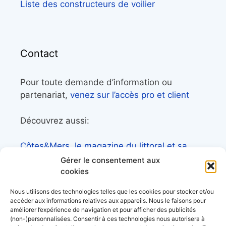
Liste des constructeurs de voilier
Contact
Pour toute demande d’information ou
partenariat,
venez sur l’accès pro et client
Découvrez aussi:
Côtes&Mers, le magazine du littoral et sa
librairie maritime
Gérer le consentement aux
cookies
Mers&Montagnes, Equipement outdoor pour
le trek et le raid nautique
Nous utilisons des technologies telles que les cookies pour stocker et/ou
accéder aux informations relatives aux appareils. Nous le faisons pour
BoatingAds, le site d’annonces bateaux
améliorer l’expérience de navigation et pour afficher des publicités
européen
(non-)personnalisées. Consentir à ces technologies nous autorisera à