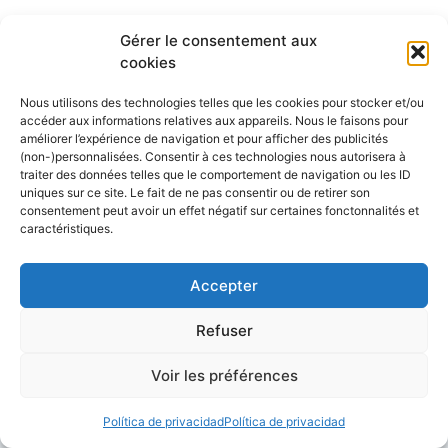
Navegar solo en velero requiere cierta
Gérer le consentement aux
organización y precauciones para garantizar
cookies
una travesía segura. Analicemos los desafíos
de navegar solo y consideremos algunos
Nous utilisons des technologies telles que les cookies pour stocker et/ou
accéder aux informations relatives aux appareils. Nous le faisons pour
consejos para un viaje tranquilo y placentero.
améliorer l’expérience de navigation et pour afficher des publicités
Navegar solo en tu propio barco no es
(non-)personnalisées. Consentir à ces technologies nous autorisera à
exclusivo de los patrones de la Vendée
traiter des données telles que le comportement de navigation ou les ID
uniques sur ce site. Le fait de ne pas consentir ou de retirer son
Globe. La navegación en solitario no se limita
consentement peut avoir un effet négatif sur certaines fonctonnalités et
a las ...
caractéristiques.
Leer el artículo
Accepter
Refuser
Voir les préférences
Conseils et astuces pour la navigation et
l'entretien de votre bateau,
Política de privacidad
Política de privacidad
Les plus belles croisières, simples et