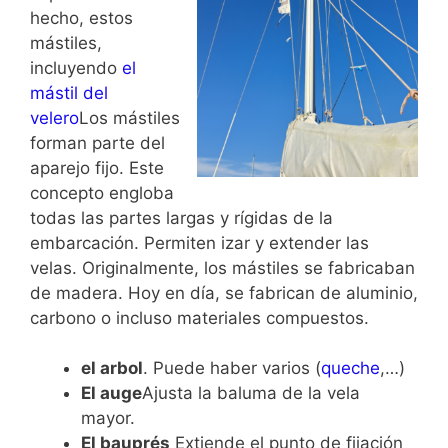
hecho, estos
mástiles,
incluyendo
el
mástil del
velero
Los mástiles
forman parte del
aparejo fijo. Este
concepto engloba
todas las partes largas y rígidas de la
embarcación. Permiten izar y extender las
velas. Originalmente, los mástiles se fabricaban
de madera. Hoy en día, se fabrican de aluminio,
carbono o incluso materiales compuestos.
el arbol
. Puede haber varios (
queche
,…)
El auge
Ajusta la baluma de la vela
mayor.
El bauprés
Extiende el punto de fijación