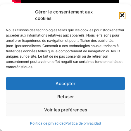
La chaine Youtube de Mers&Bateaux
Gérer le consentement aux
cookies
Nous utilisons des technologies telles que les cookies pour stocker et/ou
accéder aux informations relatives aux appareils. Nous le faisons pour
améliorer l’expérience de navigation et pour afficher des publicités
Dernières annonces bateaux
(non-)personnalisées. Consentir à ces technologies nous autorisera à
traiter des données telles que le comportement de navigation ou les ID
uniques sur ce site. Le fait de ne pas consentir ou de retirer son
Doris 5,8m
consentement peut avoir un effet négatif sur certaines fonctonnalités et
caractéristiques.
Hourtin (Gironde; France)
6,000.00€
Accepter
Bateau à voile Tes 678 BT
Refuser
La Roche Bernard
22,000.00€
Voir les préférences
Vente voilier Jeanneau Symphonie
1982
Política de privacidad
Política de privacidad
La Rochelle
19,000.00€