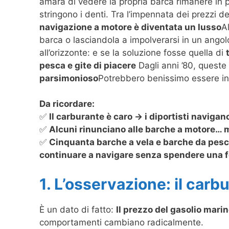
amara di vedere la propria barca rimanere in p
stringono i denti. Tra l’impennata dei prezzi d
navigazione a motore è diventata un lusso
A
barca o lasciandola a impolverarsi in un ango
all’orizzonte: e se la soluzione fosse quella di
pesca e gite di piacere
Dagli anni ’80, queste
parsimonioso
Potrebbero benissimo essere in p
Da ricordare:
✅
Il carburante è caro → i diportisti naviga
✅
Alcuni rinunciano alle barche a motore… 
✅
Cinquanta barche a vela e barche da pesca/
continuare a navigare senza spendere una f
1. L’osservazione: il carb
È un dato di fatto:
Il prezzo del gasolio mari
comportamenti cambiano radicalmente.