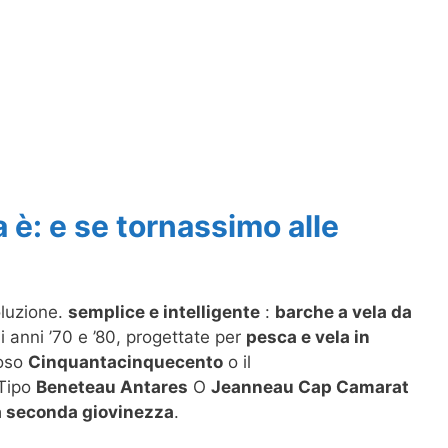
a è: e se tornassimo alle
oluzione.
semplice e intelligente
:
barche a vela da
i anni ’70 e ’80, progettate per
pesca e vela in
moso
Cinquantacinquecento
o il
Tipo
Beneteau Antares
O
Jeanneau Cap Camarat
a seconda giovinezza
.