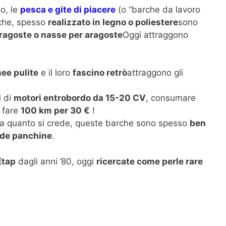
no, le
pesca e gite di piacere
(o “barche da lavoro
rche, spesso
realizzato in legno o poliestere
sono
ragoste o nasse per aragoste
Oggi attraggono
nee pulite
e il loro
fascino retrò
attraggono gli
i di
motori entrobordo da 15-20 CV
, consumare
 fare
100 km per 30 €
!
a quanto si crede, queste barche sono spesso
ben
de panchine
.
Etap
dagli anni ’80, oggi
ricercate come perle rare