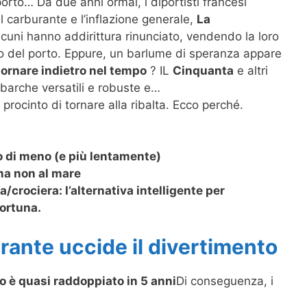
orto… Da due anni ormai, i diportisti francesi
el carburante e l’inflazione generale,
La
lcuni hanno addirittura rinunciato, vendendo la loro
lo del porto. Eppure, un barlume di speranza appare
tornare indietro nel tempo
? IL
Cinquanta
e altri
 barche versatili e robuste e…
rocinto di tornare alla ribalta. Ecco perché.
no di meno (e più lentamente)
ma non al mare
crociera: l’alternativa intelligente per
ortuna.
urante uccide il divertimento
no è quasi raddoppiato in 5 anni
Di conseguenza, i