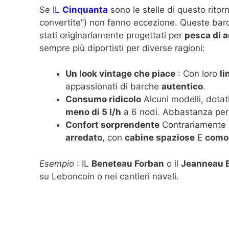
Se
IL
Cinquanta
sono le stelle di questo ritor
convertite”) non fanno eccezione. Queste ba
stati originariamente progettati per
pesca di a
sempre più diportisti per diverse ragioni:
Un look vintage che piace
: Con loro
li
appassionati di barche
autentico
.
Consumo ridicolo
Alcuni modelli, dotat
meno di 5 l/h
a 6 nodi. Abbastanza per
Confort sorprendente
Contrariamente 
arredato
, con
cabine spaziose
E
como
Esempio
: IL
Beneteau Forban
o il
Jeanneau 
su Leboncoin o nei cantieri navali.