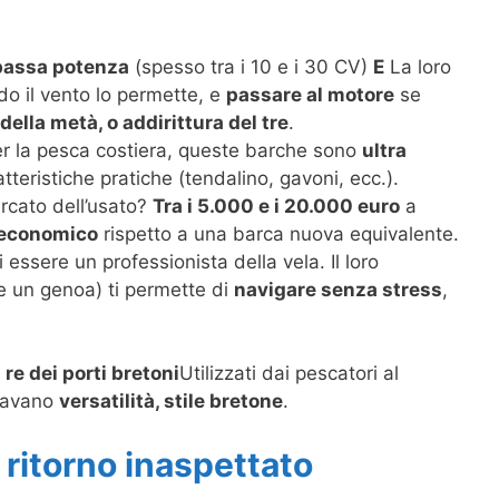
 bassa potenza
(spesso tra i 10 e i 30 CV)
E
La loro
o il vento lo permette, e
passare al motore
se
ella metà, o addirittura del tre
.
r la pesca costiera, queste barche sono
ultra
atteristiche pratiche (tendalino, gavoni, ecc.).
ercato dell’usato?
Tra i 5.000 e i 20.000 euro
a
ù economico
rispetto a una barca nuova equivalente.
essere un professionista della vela. Il loro
 un genoa) ti permette di
navigare senza stress
,
i re dei porti bretoni
Utilizzati dai pescatori al
rnavano
versatilità, stile bretone
.
l ritorno inaspettato