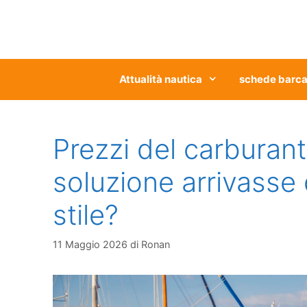
Vai
al
contenuto
Attualità nautica
schede barc
Prezzi del carburante
soluzione arrivasse
stile?
11 Maggio 2026
di
Ronan