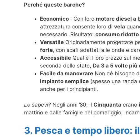
Perché queste barche?
Economico
: Con loro
motore diesel a
attrezzatura consente loro di
vela
quand
necessario. Risultato:
consumo ridotto d
Versatile
Originariamente progettate pe
forte
, con scafi adattati alle onde e car
Accessibile
Qual è il loro prezzo sul m
seconda dello stato,
Da 3 a 5 volte pi
Facile da manovrare
Non c’è bisogno di 
impianto semplice
(spesso una randa e
anche per i principianti.
Lo sapevi?
Negli anni ’80, il
Cinquanta
erano
mattino e dalle famiglie nel pomeriggio, inca
3. Pesca e tempo libero: i