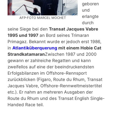
geboren
und
erlangte
AFP-FOTO MARCEL MOCHET
durch
seine Siege bei den
Transat Jacques Vabre
1995 und 1997
an Bord seines Trimaran
Primagaz. Bekannt wurde er jedoch erst 1986,
in
Atlantiküberquerung
mit einem Hobie Cat
Strandkatamaran
Zwischen 1987 und 2000
gewann er zahlreiche Regatten und kann
zweifellos auf eine der beeindruckendsten
Erfolgsbilanzen im Offshore-Rennsport
zurückblicken (Figaro, Route du Rhum, Transat
Jacques Vabre, Offshore-Rennweltmeistertitel
etc.). Er nahm an mehreren Ausgaben der
Route du Rhum und des Transat English Single-
Handed Race teil.