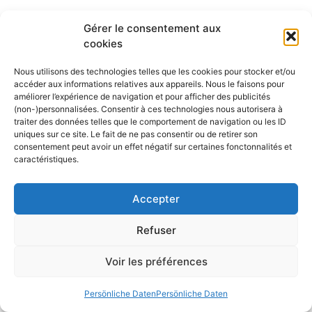
Les derniers articles publiés
Gérer le consentement aux
cookies
Nous utilisons des technologies telles que les cookies pour stocker et/ou
accéder aux informations relatives aux appareils. Nous le faisons pour
Fischdetektoren, GPS, NMEA…
améliorer l’expérience de navigation et pour afficher des publicités
(non-)personnalisées. Consentir à ces technologies nous autorisera à
Was wäre, wenn wir eine
traiter des données telles que le comportement de navigation ou les ID
uniques sur ce site. Le fait de ne pas consentir ou de retirer son
Pause einlegen würden?
consentement peut avoir un effet négatif sur certaines fonctonnalités et
caractéristiques.
29 Juli 2026
Segeln war schon immer eine Schule der
Accepter
Freiheit. Eine Pause, in der Wind, Wellen und
Horizont den Rhythmus diktieren. Im Zeitalter
Refuser
der totalen Vernetzung ähneln unsere
Voir les préférences
Cockpits jedoch immer mehr Raumschiff-
Kontrollzentren: Kombinationen aus Echolot
Persönliche Daten
Persönliche Daten
und Plotter, Touchscreen-Tablets und