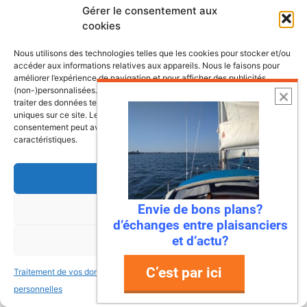
Vente voilier Jeanneau Symphonie
Gérer le consentement aux
1982
cookies
La Rochelle
19,000.00€
Nous utilisons des technologies telles que les cookies pour stocker et/ou
accéder aux informations relatives aux appareils. Nous le faisons pour
améliorer l’expérience de navigation et pour afficher des publicités
(non-)personnalisées. Consentir à ces technologies nous autorisera à
traiter des données telles que le comportement de navigation ou les ID
uniques sur ce site. Le fait de ne pas consentir ou de retirer son
consentement peut avoir un effet négatif sur certaines fonctonnalités et
Déposez votre annonce bateau
caractéristiques.
gratuitement
Accepter
Envie de bons plans?
Refuser
d’échanges entre plaisanciers
et d’actu?
Voir les préférences
Plutôt mail ou réseaux sociaux?
C’est par ici
Retrouvez Mers&Bateaux comme vous
Traitement de vos données
Traitement de vos données
le souhaitez
personnelles
personnelles