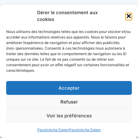
Gérer le consentement aux
Entdecken Sie unsere Dossiers
cookies
Nous utilisons des technologies telles que les cookies pour stocker et/ou
Lexique de la mer et des bateaux
accéder aux informations relatives aux appareils. Nous le faisons pour
améliorer l’expérience de navigation et pour afficher des publicités
(non-)personnalisées. Consentir à ces technologies nous autorisera à
L’almanach du plaisancier
traiter des données telles que le comportement de navigation ou les ID
uniques sur ce site. Le fait de ne pas consentir ou de retirer son
consentement peut avoir un effet négatif sur certaines fonctonnalités et
Lexique du nautisme anglais/français
caractéristiques.
Quelle assurance bateau choisir? le guide
Accepter
Le guide de la location de bateau
Refuser
Le guide d’achat d’un bateau
Voir les préférences
Persönliche Daten
Persönliche Daten
Le guide de l’entretien du bateau