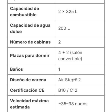
Capacidad de
2 x 325 L
combustible
Capacidad de agua
200 L
dulce
Número de cabinas
2
4 + 2 (salón
Plazas para dormir
convertible)
Baños
1
Diseño de carena
Air Step® 2
Certificación CE
B10 / C12
Velocidad máxima
~35–38 nudos
estimada