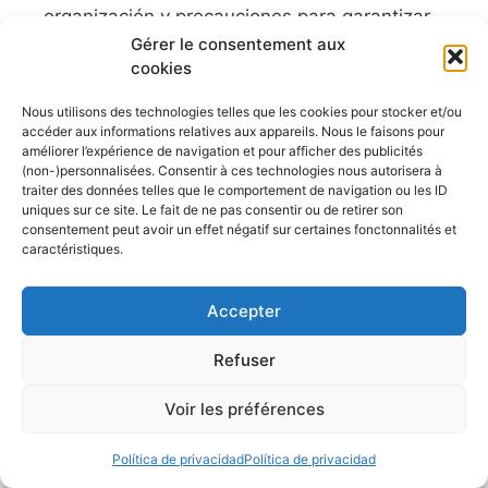
organización y precauciones para garantizar
una travesía segura. Analicemos los desafíos
Gérer le consentement aux
cookies
de navegar solo y consideremos algunos
consejos para un viaje tranquilo y placentero.
Nous utilisons des technologies telles que les cookies pour stocker et/ou
Navegar solo en tu propio barco no es
accéder aux informations relatives aux appareils. Nous le faisons pour
exclusivo de los patrones de la Vendée
améliorer l’expérience de navigation et pour afficher des publicités
(non-)personnalisées. Consentir à ces technologies nous autorisera à
Globe. La navegación en solitario no se limita
traiter des données telles que le comportement de navigation ou les ID
a las ...
uniques sur ce site. Le fait de ne pas consentir ou de retirer son
consentement peut avoir un effet négatif sur certaines fonctonnalités et
Leer el artículo
caractéristiques.
Accepter
Refuser
Conseils et astuces pour la navigation et
l'entretien de votre bateau,
Voir les préférences
Les plus belles croisières, simples et
Política de privacidad
Política de privacidad
accessibles depuis nos côtes.