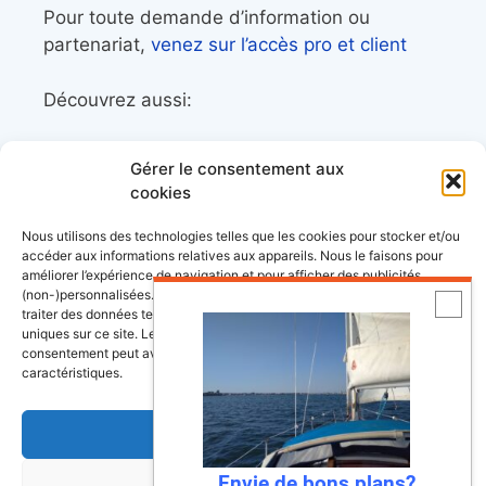
Pour toute demande d’information ou
partenariat,
venez sur l’accès pro et client
Découvrez aussi:
Côtes&Mers, le magazine du littoral et sa
Gérer le consentement aux
librairie maritime
cookies
Mers&Montagnes, Equipement outdoor pour
Nous utilisons des technologies telles que les cookies pour stocker et/ou
le trek et le raid nautique
accéder aux informations relatives aux appareils. Nous le faisons pour
améliorer l’expérience de navigation et pour afficher des publicités
BoatingAds, le site d’annonces bateaux
(non-)personnalisées. Consentir à ces technologies nous autorisera à
européen
traiter des données telles que le comportement de navigation ou les ID
uniques sur ce site. Le fait de ne pas consentir ou de retirer son
consentement peut avoir un effet négatif sur certaines fonctonnalités et
caractéristiques.
Stock images by
Depositphotos
Accepter
Envie de bons plans?
Refuser