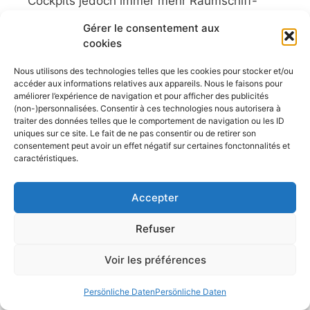
Cockpits jedoch immer mehr Raumschiff-
Kontrollzentren: Kombinationen aus Echolot
Gérer le consentement aux
und Plotter, Touchscreen-Tablets und
cookies
Navigationssoftware, hochauflösende
Echolote, NMEA-2000-Netzwerke, vernetzte
Nous utilisons des technologies telles que les cookies pour stocker et/ou
accéder aux informations relatives aux appareils. Nous le faisons pour
Anemometer, AIS, Radar… Innovationen
améliorer l’expérience de navigation et pour afficher des publicités
nehmen rasant zu und versprechen mehr
(non-)personnalisées. Consentir à ces technologies nous autorisera à
Sicherheit, Präzision ...
traiter des données telles que le comportement de navigation ou les ID
uniques sur ce site. Le fait de ne pas consentir ou de retirer son
Artikel lesen
consentement peut avoir un effet négatif sur certaines fonctonnalités et
caractéristiques.
Winner 8 Electric, ein echtes
Segelboot für häufiges Segeln
Accepter
29 Juli 2026
Refuser
Die Winner 8 Electric ist eine exzellente,
Voir les préférences
leistungsstarke und sehr solide gebaute
Küstensegelyacht. Wie alle Segelboote dieser
Persönliche Daten
Persönliche Daten
Werft bietet sie ein Segelerlebnis, das