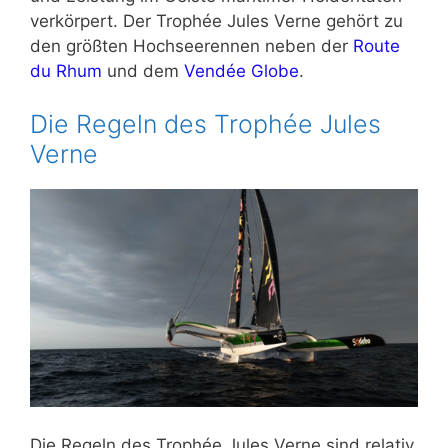
verkörpert. Der Trophée Jules Verne gehört zu
den größten Hochseerennen neben der
Route
du Rhum
und dem
Vendée Globe
.
Die Regeln des Trophée Jules
Verne
Die Regeln des Trophée Jules Verne sind relativ