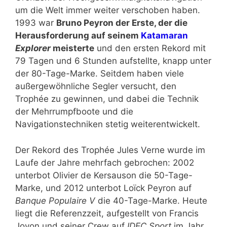
um die Welt immer weiter verschoben haben.
1993 war
Bruno Peyron der Erste, der die
Herausforderung auf seinem
Katamaran
Explorer
meisterte
und den ersten Rekord mit
79 Tagen und 6 Stunden aufstellte, knapp unter
der 80-Tage-Marke. Seitdem haben viele
außergewöhnliche Segler versucht, den
Trophée zu gewinnen, und dabei die Technik
der Mehrrumpfboote und die
Navigationstechniken stetig weiterentwickelt.
Der Rekord des Trophée Jules Verne wurde im
Laufe der Jahre mehrfach gebrochen: 2002
unterbot Olivier de Kersauson die 50-Tage-
Marke, und 2012 unterbot Loïck Peyron auf
Banque Populaire V
die 40-Tage-Marke. Heute
liegt die Referenzzeit, aufgestellt von Francis
Joyon und seiner Crew auf
IDEC Sport
im Jahr