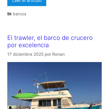
Leer el artículo
Categorías
barcos
El trawler, el barco de crucero
por excelencia
17 diciembre 2025
por
Ronan