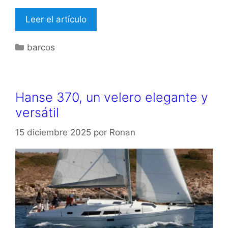
Leer el artículo
Categorías
barcos
Hanse 370, un velero elegante y
versátil
15 diciembre 2025
por
Ronan