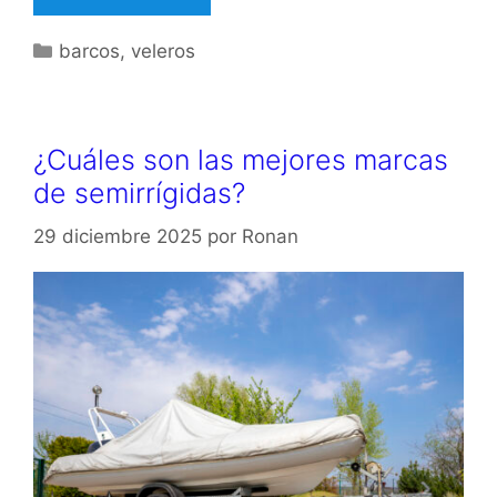
Categorías
barcos
,
veleros
¿Cuáles son las mejores marcas
de semirrígidas?
29 diciembre 2025
por
Ronan