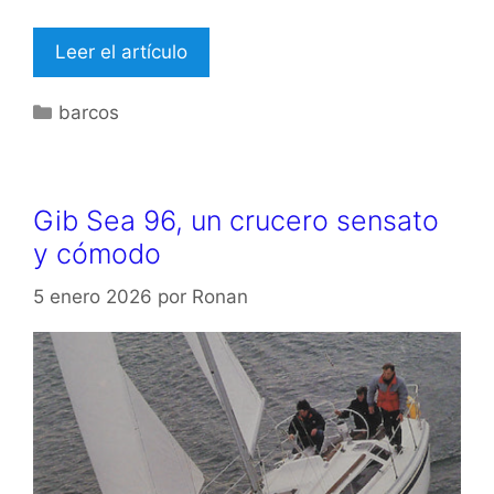
Leer el artículo
Categorías
barcos
Gib Sea 96, un crucero sensato
y cómodo
5 enero 2026
por
Ronan