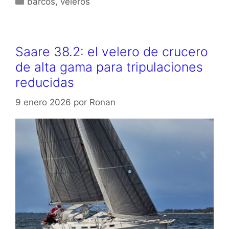
barcos
,
veleros
Saare 38.2: el velero de crucero
de alta gama para tripulaciones
reducidas
9 enero 2026
por
Ronan