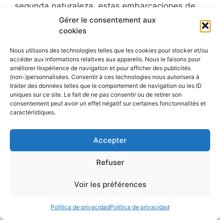
segunda naturaleza, estas embarcaciones de
acero seducen por su habitabilidad, su
Gérer le consentement aux
comportamiento en el mar y su capacidad para
cookies
navegar tanto en canales como en costas. Hoy
Nous utilisons des technologies telles que les cookies pour stocker et/ou
en …
accéder aux informations relatives aux appareils. Nous le faisons pour
améliorer l’expérience de navigation et pour afficher des publicités
(non-)personnalisées. Consentir à ces technologies nous autorisera à
Leer el artículo
traiter des données telles que le comportement de navigation ou les ID
uniques sur ce site. Le fait de ne pas consentir ou de retirer son
consentement peut avoir un effet négatif sur certaines fonctonnalités et
Categorías
barcos
caractéristiques.
Accepter
Dufour 385 Grand Large, un
Refuser
velero que hace honor a su
Voir les préférences
nombre
10 diciembre 2025
por
Ronan
Política de privacidad
Política de privacidad