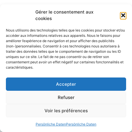
Alleinsegeln erfordert etwas Organisation
Gérer le consentement aux
und Vorsichtsmaßnahmen für eine sichere
cookies
Reise. Schauen wir uns die
Nous utilisons des technologies telles que les cookies pour stocker et/ou
Herausforderungen des Alleinsegelns an und
accéder aux informations relatives aux appareils. Nous le faisons pour
geben wir einige Tipps für eine reibungslose
améliorer l’expérience de navigation et pour afficher des publicités
(non-)personnalisées. Consentir à ces technologies nous autorisera à
und angenehme Tour. Allein im eigenen Boot
traiter des données telles que le comportement de navigation ou les ID
zu segeln ist nicht nur den Skippern der
uniques sur ce site. Le fait de ne pas consentir ou de retirer son
Vendée Globe vorbehalten. Alleinsegeln
consentement peut avoir un effet négatif sur certaines fonctonnalités et
caractéristiques.
beschränkt sich nicht auf
Ozeanüberquerungen, die professionellen
Skippern oder Amateurseglern ...
Accepter
Artikel lesen
Refuser
Voir les préférences
Persönliche Daten
Persönliche Daten
Conseils et astuces pour la navigation et