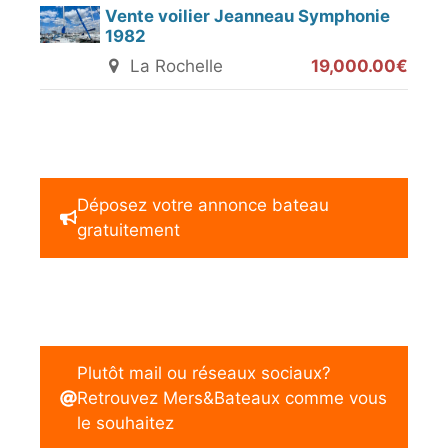
Vente voilier Jeanneau Symphonie
1982
La Rochelle
19,000.00€
Déposez votre annonce bateau
gratuitement
Plutôt mail ou réseaux sociaux?
Retrouvez Mers&Bateaux comme vous
le souhaitez