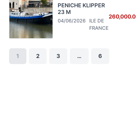
PENICHE KLIPPER
23 M
260,000.
04/06/2026
ILE DE
FRANCE
1
2
3
…
6