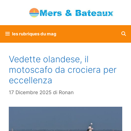
Vai
al
contenuto
les rubriques du mag
Vedette olandese, il
motoscafo da crociera per
eccellenza
17 Dicembre 2025
di
Ronan