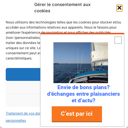
Gérer le consentement aux
cookies
Nous utilisons des technologies telles que les cookies pour stocker et/ou
accéder aux informations relatives aux appareils. Nous le faisons pour
Les dernières fiches bateaux
améliorer l’expérience de navigation et pour afficher des publicités
(non-)personnalisées. Consentir à ces technologies nous autorisera à
traiter des données telles que le comportement de navigation ou les ID
Fiches de présentation de voiliers
uniques sur ce site. Le fait de ne pas consentir ou de retirer son
comprenant une présentation, les
consentement peut avoir un effet négatif sur certaines fonctonnalités et
caractéristiques.
retours propriétaires, les points à vérifier
ainsi que la fiche technique du bateau.
Accepter
Envie de bons plans?
Refuser
Bali 4.8, un vrai
d’échanges entre plaisanciers
catamaran à vivre
et d’actu?
Voir les préférences
C’est par ici
Traitement de vos données
Traitement de vos données
Antarès 700 Pêche, le
personnelles
personnelles