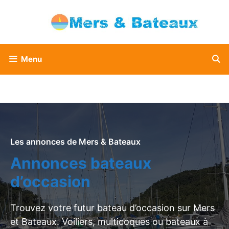
Aller
au
contenu
Menu
Les annonces de Mers & Bateaux
Annonces bateaux
d’occasion
Trouvez votre futur bateau d’occasion sur Mers
et Bateaux. Voiliers, multicoques ou bateaux à