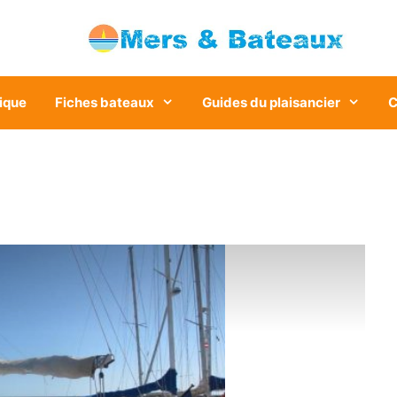
ique
Fiches bateaux
Guides du plaisancier
C