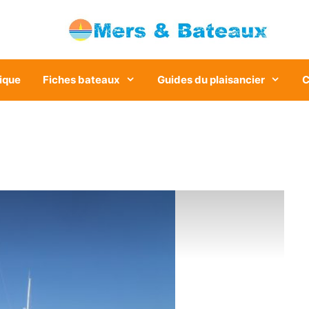
ique
Fiches bateaux
Guides du plaisancier
C