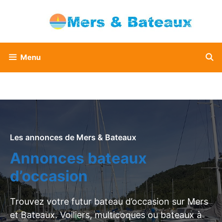
Aller
au
contenu
Menu
Les annonces de Mers & Bateaux
Annonces bateaux
d’occasion
Trouvez votre futur bateau d’occasion sur Mers
et Bateaux. Voiliers, multicoques ou bateaux à