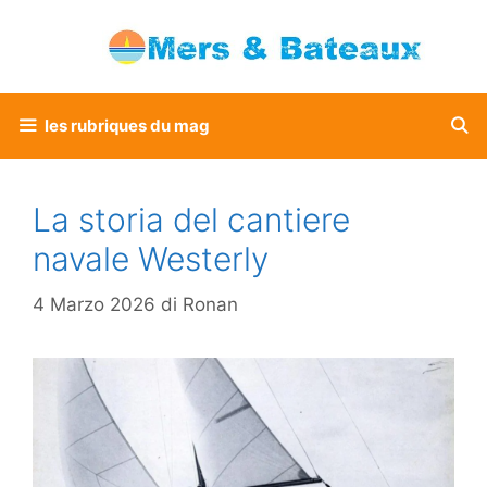
Vai
al
contenuto
les rubriques du mag
La storia del cantiere
navale Westerly
4 Marzo 2026
di
Ronan