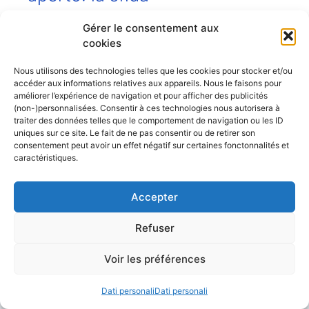
28 Luglio 2026
Gérer le consentement aux
cookies
Per le gite di un giorno, una barca a remi è
l’ideale. Tra queste imbarcazioni, due
Nous utilisons des technologies telles que les cookies pour stocker et/ou
tipologie si distinguono per versatilità e
accéder aux informations relatives aux appareils. Nous le faisons pour
améliorer l’expérience de navigation et pour afficher des publicités
praticità: il gommone a chiglia rigida (RIB) e la
(non-)personnalisées. Consentir à ces technologies nous autorisera à
barca a scafo aperto. Entrambe sono molto
traiter des données telles que le comportement de navigation ou les ID
apprezzate per le gite in famiglia, la pesca o
uniques sur ce site. Le fait de ne pas consentir ou de retirer son
consentement peut avoir un effet négatif sur certaines fonctonnalités et
gli sport acquatici. Ma cosa le differenzia e ...
caractéristiques.
Leggi l'articolo
Accepter
Refuser
Conseils et astuces pour la navigation et
Voir les préférences
l'entretien de votre bateau,
Dati personali
Dati personali
Les plus belles croisières, simples et