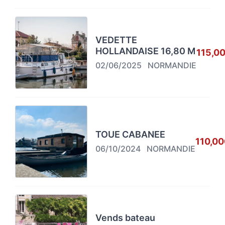
VEDETTE
HOLLANDAISE 16,80 M
115,0
02/06/2025
NORMANDIE
TOUE CABANEE
110,00
06/10/2024
NORMANDIE
Vends bateau