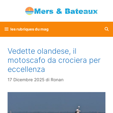
Vai
al
contenuto
les rubriques du mag
Vedette olandese, il
motoscafo da crociera per
eccellenza
17 Dicembre 2025
di
Ronan